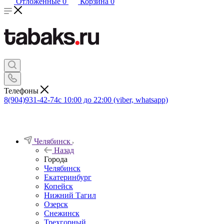
Отложенные
0
Корзина
0
Телефоны
8(904)931-42-74
с 10:00 до 22:00 (viber, whatsapp)
Челябинск
Назад
Города
Челябинск
Екатеринбург
Копейск
Нижний Тагил
Озерск
Снежинск
Трехгорный