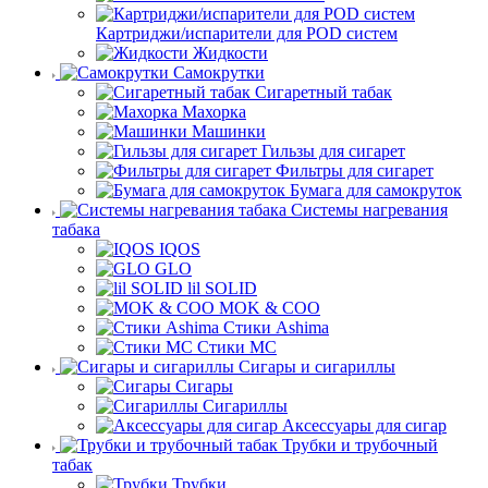
Картриджи/испарители для POD систем
Жидкости
Самокрутки
Сигаретный табак
Махорка
Машинки
Гильзы для сигарет
Фильтры для сигарет
Бумага для самокруток
Системы нагревания
табака
IQOS
GLO
lil SOLID
MOK & COO
Стики Ashima
Стики MC
Сигары и сигариллы
Сигары
Сигариллы
Аксессуары для сигар
Трубки и трубочный
табак
Трубки