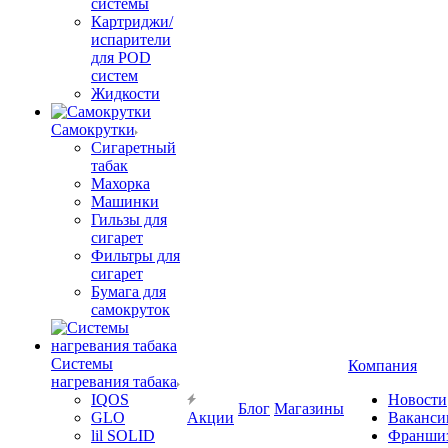
системы
Картриджи/
испарители
для POD
систем
Жидкости
Самокрутки
Сигаретный
табак
Махорка
Машинки
Гильзы для
сигарет
Фильтры для
сигарет
Бумага для
самокруток
Системы
Компания
нагревания табака
IQOS
Новости
Блог
Магазины
GLO
Акции
Ваканси
lil SOLID
Франши