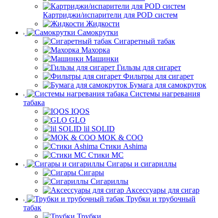
Картриджи/испарители для POD систем
Жидкости
Самокрутки
Сигаретный табак
Махорка
Машинки
Гильзы для сигарет
Фильтры для сигарет
Бумага для самокруток
Системы нагревания
табака
IQOS
GLO
lil SOLID
MOK & COO
Стики Ashima
Стики MC
Сигары и сигариллы
Сигары
Сигариллы
Аксессуары для сигар
Трубки и трубочный
табак
Трубки