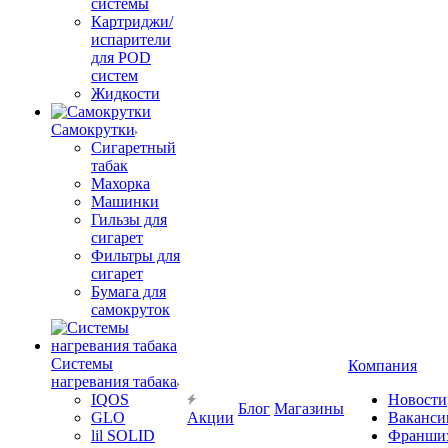
системы
Картриджи/
испарители
для POD
систем
Жидкости
Самокрутки
Сигаретный
табак
Махорка
Машинки
Гильзы для
сигарет
Фильтры для
сигарет
Бумага для
самокруток
Системы
Компания
нагревания табака
IQOS
Новости
Блог
Магазины
GLO
Акции
Ваканси
lil SOLID
Франши