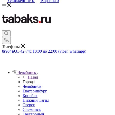
Отложенные
0
Корзина
0
Телефоны
8(904)931-42-74
с 10:00 до 22:00 (viber, whatsapp)
Челябинск
Назад
Города
Челябинск
Екатеринбург
Копейск
Нижний Тагил
Озерск
Снежинск
Трехгорный