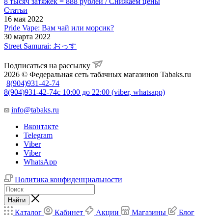
8 тысяч затяжек = 888 рублей / Снижаем цены
Статьи
16 мая 2022
Pride Vape: Вам чай или морсик?
30 марта 2022
Street Samurai: おっす
Подписаться на рассылку
2026 © Федеральная сеть табачных магазинов Tabaks.ru
8(904)931-42-74
8(904)931-42-74
с 10:00 до 22:00 (viber, whatsapp)
info@tabaks.ru
Вконтакте
Telegram
Viber
Viber
WhatsApp
Политика конфиденциальности
Найти
Каталог
Кабинет
Акции
Магазины
Блог