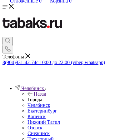
Отложенные
0
Корзина
0
Телефоны
8(904)931-42-74
с 10:00 до 22:00 (viber, whatsapp)
Челябинск
Назад
Города
Челябинск
Екатеринбург
Копейск
Нижний Тагил
Озерск
Снежинск
Трехгорный