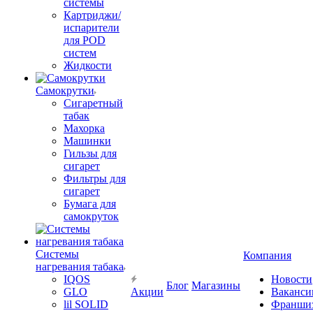
системы
Картриджи/
испарители
для POD
систем
Жидкости
Самокрутки
Сигаретный
табак
Махорка
Машинки
Гильзы для
сигарет
Фильтры для
сигарет
Бумага для
самокруток
Системы
Компания
нагревания табака
IQOS
Новости
Блог
Магазины
GLO
Акции
Ваканси
lil SOLID
Франши