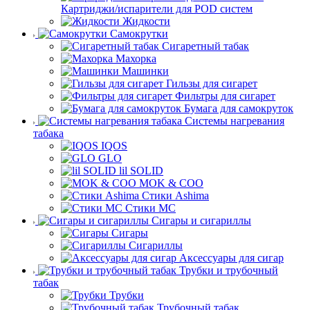
Картриджи/испарители для POD систем
Жидкости
Самокрутки
Сигаретный табак
Махорка
Машинки
Гильзы для сигарет
Фильтры для сигарет
Бумага для самокруток
Системы нагревания
табака
IQOS
GLO
lil SOLID
MOK & COO
Стики Ashima
Стики MC
Сигары и сигариллы
Сигары
Сигариллы
Аксессуары для сигар
Трубки и трубочный
табак
Трубки
Трубочный табак