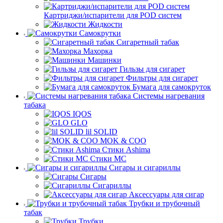
Картриджи/испарители для POD систем
Жидкости
Самокрутки
Сигаретный табак
Махорка
Машинки
Гильзы для сигарет
Фильтры для сигарет
Бумага для самокруток
Системы нагревания
табака
IQOS
GLO
lil SOLID
MOK & COO
Стики Ashima
Стики MC
Сигары и сигариллы
Сигары
Сигариллы
Аксессуары для сигар
Трубки и трубочный
табак
Трубки