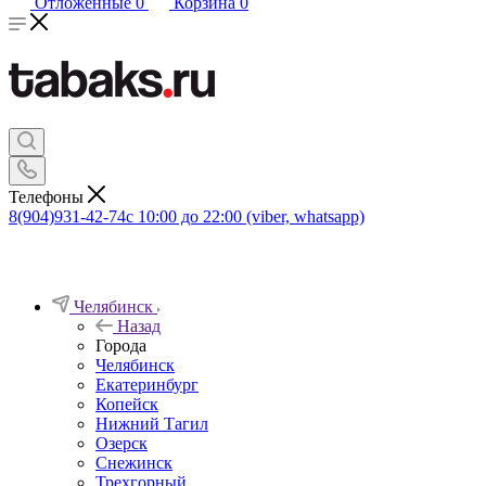
Отложенные
0
Корзина
0
Телефоны
8(904)931-42-74
с 10:00 до 22:00 (viber, whatsapp)
Челябинск
Назад
Города
Челябинск
Екатеринбург
Копейск
Нижний Тагил
Озерск
Снежинск
Трехгорный