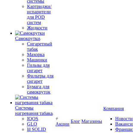
системы
Картриджи/
испарители
для POD
систем
Жидкости
Самокрутки
Сигаретный
табак
Махорка
Машинки
Гильзы для
сигарет
Фильтры для
сигарет
Бумага для
самокруток
Системы
Компания
нагревания табака
IQOS
Новости
Блог
Магазины
GLO
Акции
Ваканси
lil SOLID
Франши