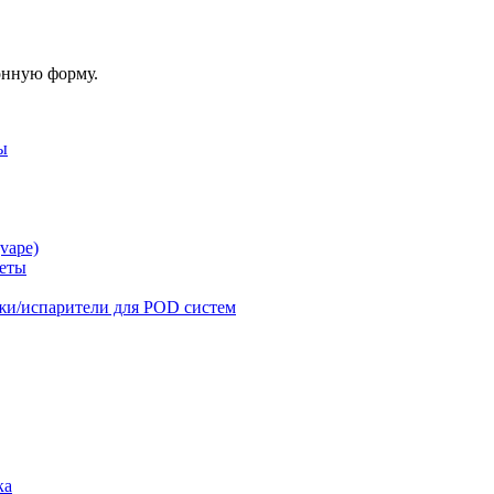
онную форму.
ы
vape)
реты
жи/испарители для POD систем
ка