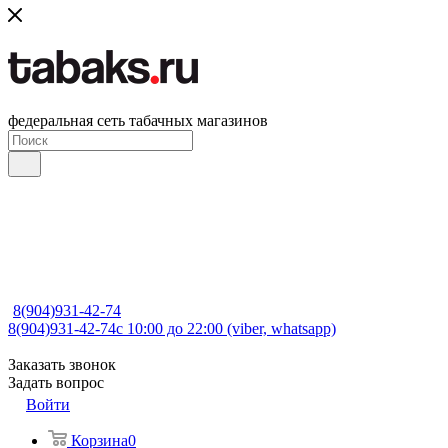
федеральная сеть табачных магазинов
8(904)931-42-74
8(904)931-42-74
с 10:00 до 22:00 (viber, whatsapp)
Заказать звонок
Задать вопрос
Войти
Корзина
0