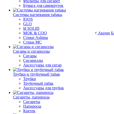
Фильтры для сигарет
Бумага для самокруток
Системы нагревания табака
IQOS
GLO
lil SOLID
MOK & COO
Акции
Б
Стики Ashima
Стики MC
Сигары и сигариллы
Сигары
Сигариллы
Аксессуары для сигар
Трубки и трубочный табак
Трубки
Трубочный табак
Аксессуары для трубок
Сигареты, папиросы
Сигареты
Папиросы
Кретек