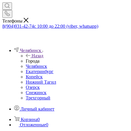
Телефоны
8(904)931-42-74
с 10:00 до 22:00 (viber, whatsapp)
Челябинск
Назад
Города
Челябинск
Екатеринбург
Копейск
Нижний Тагил
Озерск
Снежинск
Трехгорный
Личный кабинет
Корзина
0
Отложенные
0