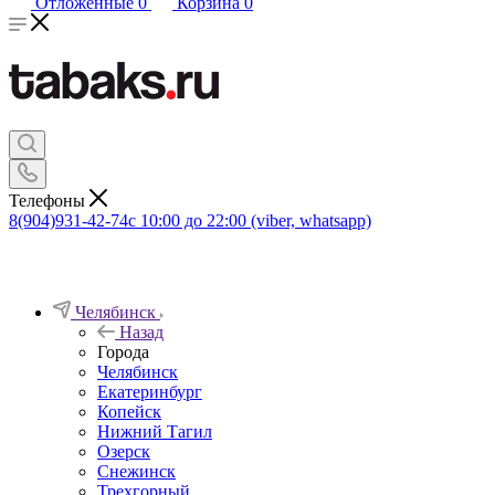
Отложенные
0
Корзина
0
Телефоны
8(904)931-42-74
с 10:00 до 22:00 (viber, whatsapp)
Челябинск
Назад
Города
Челябинск
Екатеринбург
Копейск
Нижний Тагил
Озерск
Снежинск
Трехгорный