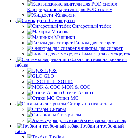
Картриджи/испарители для POD систем
Жидкости
Самокрутки
Сигаретный табак
Махорка
Машинки
Гильзы для сигарет
Фильтры для сигарет
Бумага для самокруток
Системы нагревания
табака
IQOS
GLO
lil SOLID
MOK & COO
Стики Ashima
Стики MC
Сигары и сигариллы
Сигары
Сигариллы
Аксессуары для сигар
Трубки и трубочный
табак
Трубки