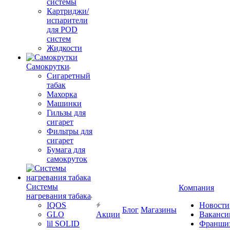
системы
Картриджи/
испарители
для POD
систем
Жидкости
Самокрутки
Сигаретный
табак
Махорка
Машинки
Гильзы для
сигарет
Фильтры для
сигарет
Бумага для
самокруток
Системы
Компания
нагревания табака
IQOS
Новости
Блог
Магазины
GLO
Акции
Ваканси
lil SOLID
Франши